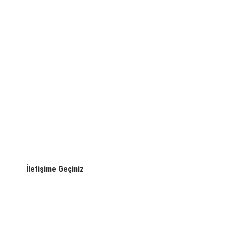
Endüstriyel Metal Kasnak
Arka varyatör kasnak
₺1.00
İletişime Geçiniz
Bu endüstriyel metal kasnak, makinelerde güçlü ve