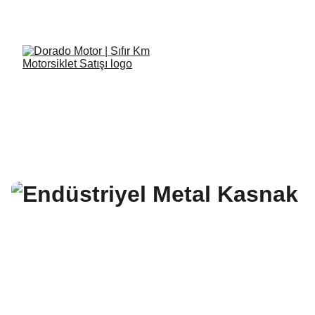
20 yıldır müşterilerimize aynı gün kargoya vererek 
kesintisiz yedek parça sağlıyoruz