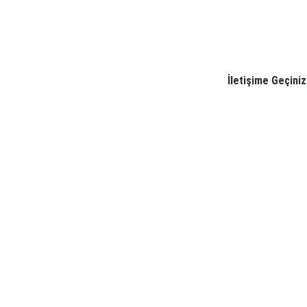
₺1.00
İletişime Geçiniz
Motosikletiniz için
sisteminin daha veri
özelliği sayesinde hız
motorunuzun perform
Dayanıklı malzemede