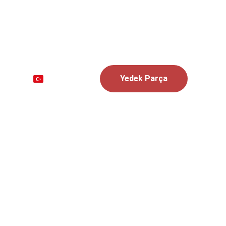
dek parça sağlıyoruz
Yedek Parça
endirme
et CDI Ünitesi beyin
ormans ateşleme kontrolü